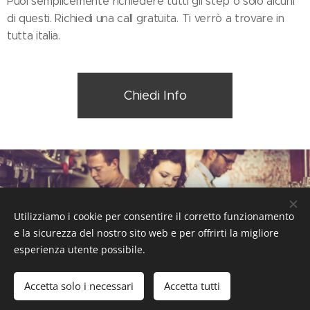
Puoi semplicemente richiedere tutti gli step o solo alcuni
di questi. Richiedi una call gratuita. Ti verrò a trovare in
tutta italia.
Chiedi Info
Consulenza + Coaching
Utilizziamo i cookie per consentire il corretto funzionamento
e la sicurezza del nostro sito web e per offrirti la migliore
esperienza utente possibile.
Accetta solo i necessari
Accetta tutti